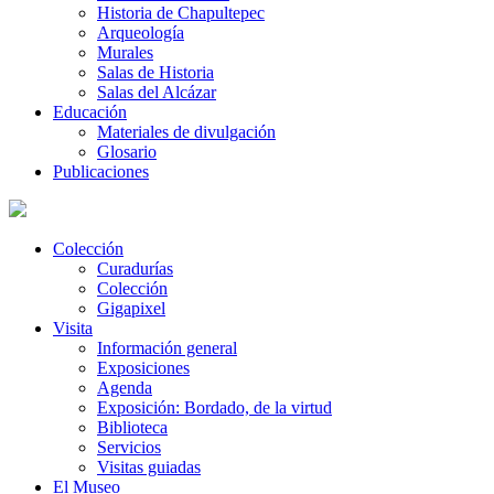
Historia de Chapultepec
Arqueología
Murales
Salas de Historia
Salas del Alcázar
Educación
Materiales de divulgación
Glosario
Publicaciones
Colección
Curadurías
Colección
Gigapixel
Visita
Información general
Exposiciones
Agenda
Exposición: Bordado, de la virtud
Biblioteca
Servicios
Visitas guiadas
El Museo