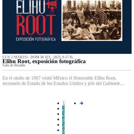
LUN 2 MARZO - DOM 30 JUL 2023, 9-17 H.
Elihu Root, exposición fotográfica
Sala de Batalla
En el otoño de 1907 visitó México el Honorable Elihu Root,
secretario de Estado de los Estados Unidos y jefe del Gabinete…
1
2
3
4
5
6