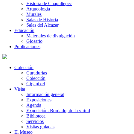
Historia de Chapultepec
Arqueología
Murales
Salas de Historia
Salas del Alcázar
Educación
Materiales de divulgación
Glosario
Publicaciones
Colección
Curadurías
Colección
Gigapixel
Visita
Información general
Exposiciones
Agenda
Exposición: Bordado, de la virtud
Biblioteca
Servicios
Visitas guiadas
El Museo