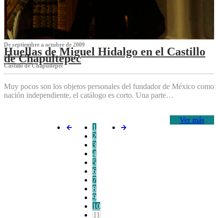
De septiembre a octubre de 2009
Huellas de Miguel Hidalgo en el Castillo
de Chapultepec
Castillo de Chapultepec
Muy pocos son los objetos personales del fundador de México como
nación independiente, el catálogo es corto. Una parte…
Ver más
1
2
3
4
5
6
7
8
9
10
11