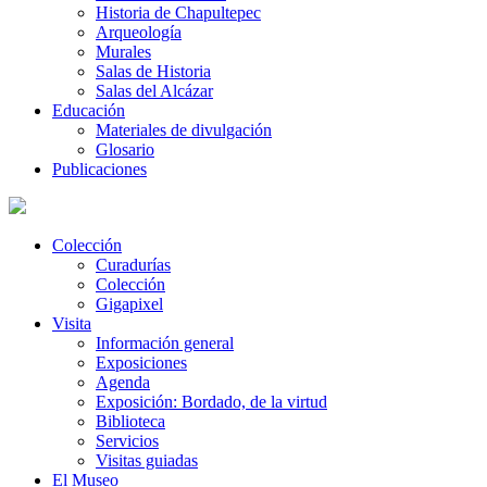
Historia de Chapultepec
Arqueología
Murales
Salas de Historia
Salas del Alcázar
Educación
Materiales de divulgación
Glosario
Publicaciones
Colección
Curadurías
Colección
Gigapixel
Visita
Información general
Exposiciones
Agenda
Exposición: Bordado, de la virtud
Biblioteca
Servicios
Visitas guiadas
El Museo