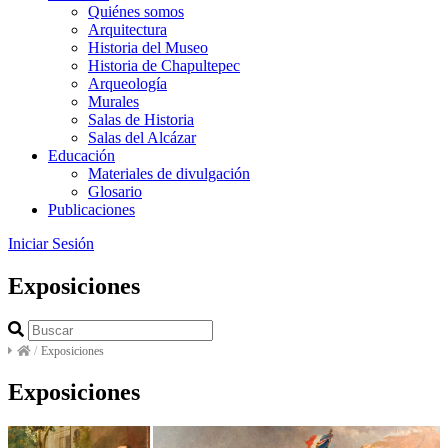
Quiénes somos
Arquitectura
Historia del Museo
Historia de Chapultepec
Arqueología
Murales
Salas de Historia
Salas del Alcázar
Educación
Materiales de divulgación
Glosario
Publicaciones
Iniciar Sesión
Exposiciones
/
Exposiciones
Exposiciones