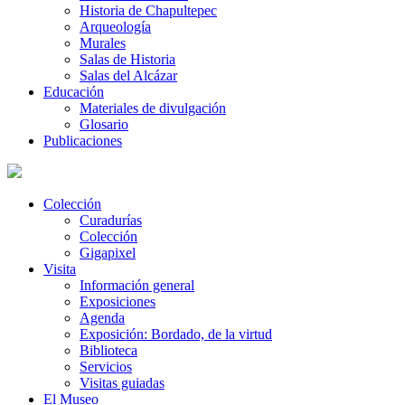
Historia de Chapultepec
Arqueología
Murales
Salas de Historia
Salas del Alcázar
Educación
Materiales de divulgación
Glosario
Publicaciones
Colección
Curadurías
Colección
Gigapixel
Visita
Información general
Exposiciones
Agenda
Exposición: Bordado, de la virtud
Biblioteca
Servicios
Visitas guiadas
El Museo