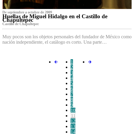
De septiembre a octubre de 2009
Huellas de Miguel Hidalgo en el Castillo de
Chapultepec
Castillo de Chapultepec
Muy pocos son los objetos personales del fundador de México como
nación independiente, el catálogo es corto. Una parte…
1
2
3
4
5
6
7
8
9
10
11
12
13
14