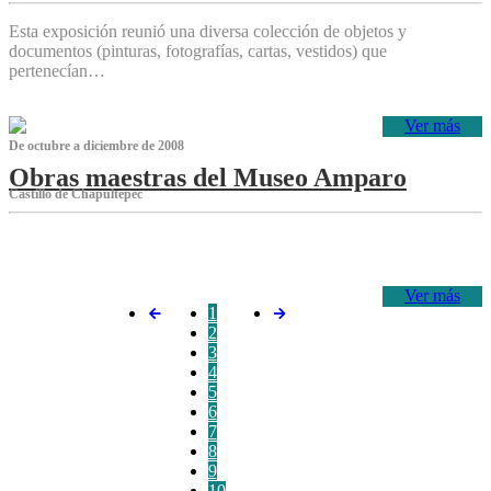
Esta exposición reunió una diversa colección de objetos y
documentos (pinturas, fotografías, cartas, vestidos) que
pertenecían…
Ver más
De octubre a diciembre de 2008
Obras maestras del Museo Amparo
Castillo de Chapultepec
‌
Ver más
1
2
3
4
5
6
7
8
9
10