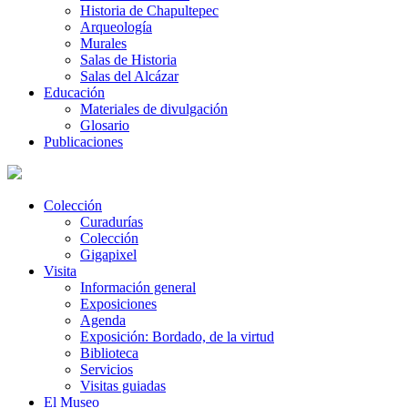
Historia de Chapultepec
Arqueología
Murales
Salas de Historia
Salas del Alcázar
Educación
Materiales de divulgación
Glosario
Publicaciones
Colección
Curadurías
Colección
Gigapixel
Visita
Información general
Exposiciones
Agenda
Exposición: Bordado, de la virtud
Biblioteca
Servicios
Visitas guiadas
El Museo