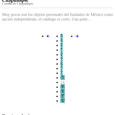
Chapultepec
Castillo de Chapultepec
Muy pocos son los objetos personales del fundador de México como
nación independiente, el catálogo es corto. Una parte…
1
2
3
4
5
6
7
8
9
10
11
12
13
14
15