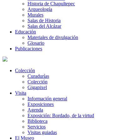
Historia de Chapultepec
Arqueología
Murales
Salas de Historia
Salas del Alcázar
Educación
Materiales de divulgación
Glosario
Publicaciones
Colección
Curadurías
Colección
Gigapixel
Visita
Información general
Exposiciones
Agenda
Exposición: Bordado, de la virtud
Biblioteca
Servicios
Visitas guiadas
El Museo