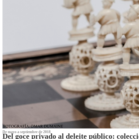
De mayo a septiembre de 2018
Del goce privado al deleite público: cole