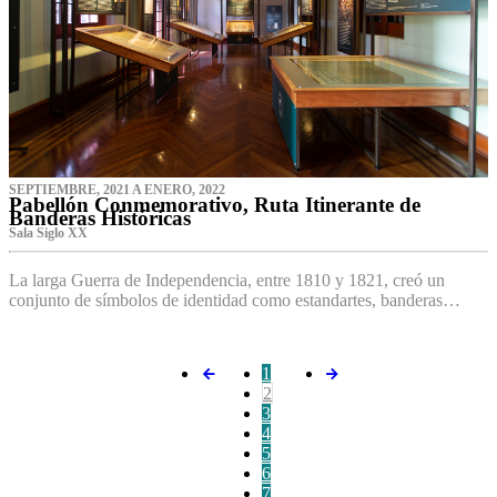
SEPTIEMBRE, 2021 A ENERO, 2022
Pabellón Conmemorativo, Ruta Itinerante de
Banderas Históricas
Sala Siglo XX
La larga Guerra de Independencia, entre 1810 y 1821, creó un
conjunto de símbolos de identidad como estandartes, banderas…
1
2
3
4
5
6
7