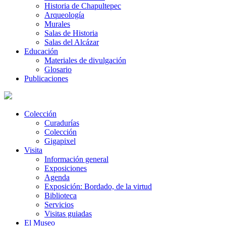
Historia de Chapultepec
Arqueología
Murales
Salas de Historia
Salas del Alcázar
Educación
Materiales de divulgación
Glosario
Publicaciones
Colección
Curadurías
Colección
Gigapixel
Visita
Información general
Exposiciones
Agenda
Exposición: Bordado, de la virtud
Biblioteca
Servicios
Visitas guiadas
El Museo