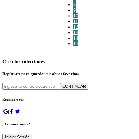
8
9
10
11
12
13
14
15
Crea tus colecciones
Regístrate para guardar tus obras favoritas
CONTINUAR
Regístrate con:
|
|
|
|
¿Ya tienes cuenta?
Iniciar Sesión