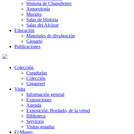
Historia de Chapultepec
Arqueología
Murales
Salas de Historia
Salas del Alcázar
Educación
Materiales de divulgación
Glosario
Publicaciones
Colección
Curadurías
Colección
Gigapixel
Visita
Información general
Exposiciones
Agenda
Exposición: Bordado, de la virtud
Biblioteca
Servicios
Visitas guiadas
El Museo