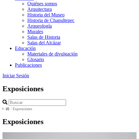
Quiénes somos
Arquitectura
Historia del Museo
Historia de Chapultepec
Arqueología
Murales
Salas de Historia
Salas del Alcázar
Educación
Materiales de divulgación
Glosario
Publicaciones
Iniciar Sesión
Exposiciones
/
Exposiciones
Exposiciones