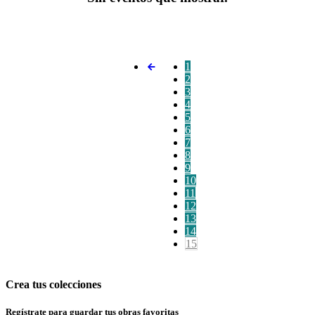
1
2
3
4
5
6
7
8
9
10
11
12
13
14
15
Crea tus colecciones
Regístrate para guardar tus obras favoritas