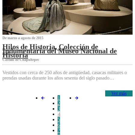
De marzo a agosto de 2015
Hilos de Historia, Colección de
Indumentaria del Museo Nacional de
Historia
Castillo de Chapultepec
Vestidos con cerca de 250 años de antigüedad, casacas militares o
prendas usadas durante los años sesenta del siglo pasado…
Ver más
1
2
3
4
5
6
7