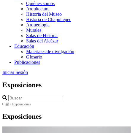
Quiénes somos
Arquitectura
Historia del Museo
Historia de Chapultepec
Arqueología
Murales
Salas de Historia
Salas del Alcázar
Educación
Materiales de divulgación
Glosario
Publicaciones
Iniciar Sesión
Exposiciones
/
Exposiciones
Exposiciones