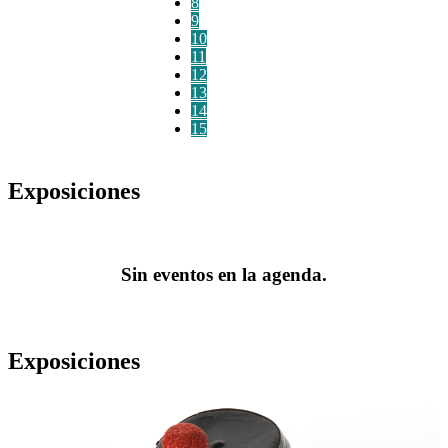
8
9
10
11
12
13
14
15
Exposiciones
Sin eventos en la agenda.
Exposiciones