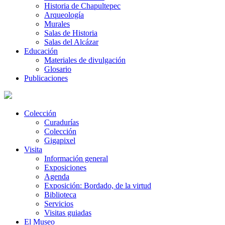
Historia de Chapultepec
Arqueología
Murales
Salas de Historia
Salas del Alcázar
Educación
Materiales de divulgación
Glosario
Publicaciones
Colección
Curadurías
Colección
Gigapixel
Visita
Información general
Exposiciones
Agenda
Exposición: Bordado, de la virtud
Biblioteca
Servicios
Visitas guiadas
El Museo