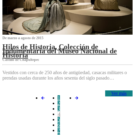
De marzo a agosto de 2015
Hilos de Historia, Colección de
Indumentaria del Museo Nacional de
Historia
Castillo de Chapultepec
Vestidos con cerca de 250 años de antigüedad, casacas militares o
prendas usadas durante los años sesenta del siglo pasado…
Ver más
1
2
3
4
5
6
7