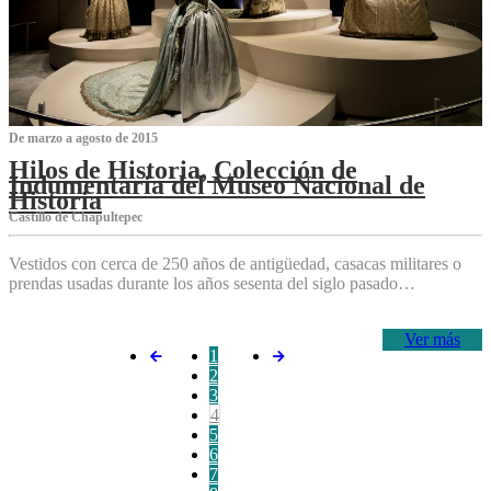
De marzo a agosto de 2015
Hilos de Historia, Colección de
Indumentaria del Museo Nacional de
Historia
Castillo de Chapultepec
Vestidos con cerca de 250 años de antigüedad, casacas militares o
prendas usadas durante los años sesenta del siglo pasado…
Ver más
1
2
3
4
5
6
7