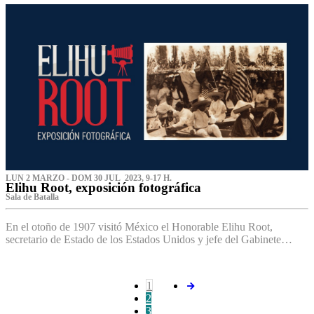
LUN 2 MARZO - DOM 30 JUL 2023, 9-17 H.
Elihu Root, exposición fotográfica
Sala de Batalla
En el otoño de 1907 visitó México el Honorable Elihu Root,
secretario de Estado de los Estados Unidos y jefe del Gabinete…
1
2
3