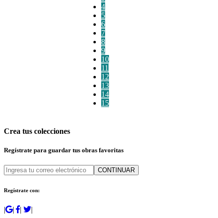
4
5
6
7
8
9
10
11
12
13
14
15
Crea tus colecciones
Regístrate para guardar tus obras favoritas
CONTINUAR
Regístrate con:
|
|
|
|