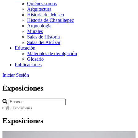
Quiénes somos
Arquitectura
Historia del Museo
Historia de Chapultepec
Arqueología
Murales
Salas de Historia
Salas del Alcázar
Educación
Materiales de divulgación
Glosario
Publicaciones
Iniciar Sesión
Exposiciones
/
Exposiciones
Exposiciones