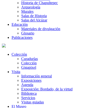
Historia de Chapultepec
Arqueología
Murales
Salas de Historia
Salas del Alcázar
Educación
Materiales de divulgación
Glosario
Publicaciones
Colección
Curadurías
Colección
Gigapixel
Visita
Información general
Exposiciones
Agenda
Exposición: Bordado, de la virtud
Biblioteca
Servicios
Visitas guiadas
El Museo