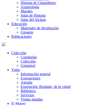
Historia de Chapultepec
Arqueología
Murales
Salas de Historia
Salas del Alcázar
Educación
Materiales de divulgación
Glosario
Publicaciones
Colección
Curadurías
Colección
Gigapixel
Visita
Información general
Exposiciones
Agenda
Exposición: Bordado, de la virtud
Biblioteca
Servicios
Visitas guiadas
El Museo