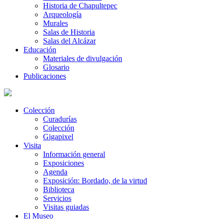
Historia de Chapultepec
Arqueología
Murales
Salas de Historia
Salas del Alcázar
Educación
Materiales de divulgación
Glosario
Publicaciones
Colección
Curadurías
Colección
Gigapixel
Visita
Información general
Exposiciones
Agenda
Exposición: Bordado, de la virtud
Biblioteca
Servicios
Visitas guiadas
El Museo