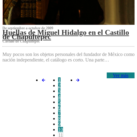
De septiembre a octubre de 2009
Huellas de Miguel Hidalgo en el Castillo
de Chapultepec
Castillo de Chapultepec
Muy pocos son los objetos personales del fundador de México como
nación independiente, el catálogo es corto. Una parte…
Ver más
1
2
3
4
5
6
7
8
9
10
11