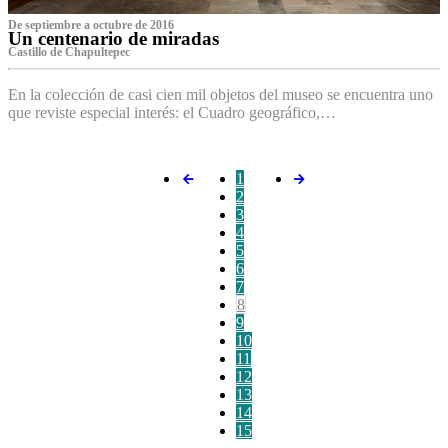
De septiembre a octubre de 2016
Un centenario de miradas
Castillo de Chapultepec
En la colección de casi cien mil objetos del museo se encuentra uno
que reviste especial interés: el Cuadro geográfico,…
1
2
3
4
5
6
7
8
9
10
11
12
13
14
15