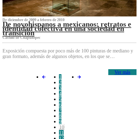
De diciembre de 2009 a febrero de 2010
De novohispanos a mexicanos: retratos e
identidad colectiva en una sociedad en
transición
Castillo de Chapultepec
Exposición compuesta por poco más de 100 pinturas de mediano y
gran formato, además de algunos objetos, en los que se…
Ver más
1
2
3
4
5
6
7
8
9
10
11
12