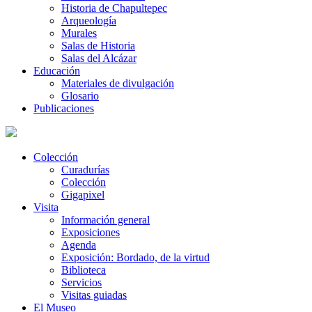
Historia de Chapultepec
Arqueología
Murales
Salas de Historia
Salas del Alcázar
Educación
Materiales de divulgación
Glosario
Publicaciones
Colección
Curadurías
Colección
Gigapixel
Visita
Información general
Exposiciones
Agenda
Exposición: Bordado, de la virtud
Biblioteca
Servicios
Visitas guiadas
El Museo