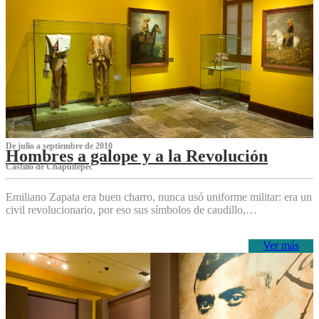
De julio a septiembre de 2010
Hombres a galope y a la Revolución
Castillo de Chapultepec
Emiliano Zapata era buen charro, nunca usó uniforme militar: era un
civil revolucionario, por eso sus símbolos de caudillo,…
Ver más