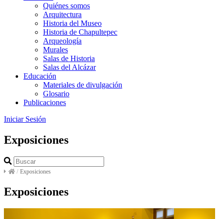
Quiénes somos
Arquitectura
Historia del Museo
Historia de Chapultepec
Arqueología
Murales
Salas de Historia
Salas del Alcázar
Educación
Materiales de divulgación
Glosario
Publicaciones
Iniciar Sesión
Exposiciones
/
Exposiciones
Exposiciones