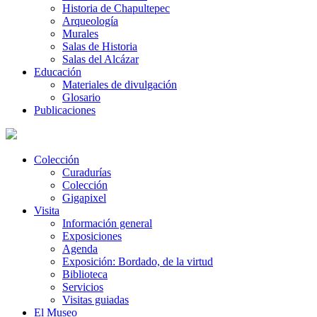
Historia de Chapultepec
Arqueología
Murales
Salas de Historia
Salas del Alcázar
Educación
Materiales de divulgación
Glosario
Publicaciones
Colección
Curadurías
Colección
Gigapixel
Visita
Información general
Exposiciones
Agenda
Exposición: Bordado, de la virtud
Biblioteca
Servicios
Visitas guiadas
El Museo