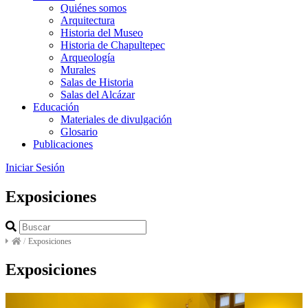
Quiénes somos
Arquitectura
Historia del Museo
Historia de Chapultepec
Arqueología
Murales
Salas de Historia
Salas del Alcázar
Educación
Materiales de divulgación
Glosario
Publicaciones
Iniciar Sesión
Exposiciones
/
Exposiciones
Exposiciones