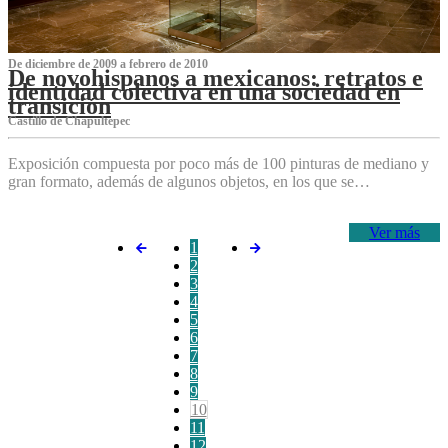
De diciembre de 2009 a febrero de 2010
De novohispanos a mexicanos: retratos e
identidad colectiva en una sociedad en
transición
Castillo de Chapultepec
Exposición compuesta por poco más de 100 pinturas de mediano y
gran formato, además de algunos objetos, en los que se…
Ver más
1
2
3
4
5
6
7
8
9
10
11
12