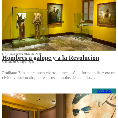
De julio a septiembre de 2010
Hombres a galope y a la Revolución
Castillo de Chapultepec
Emiliano Zapata era buen charro, nunca usó uniforme militar: era un
civil revolucionario, por eso sus símbolos de caudillo,…
Ver más