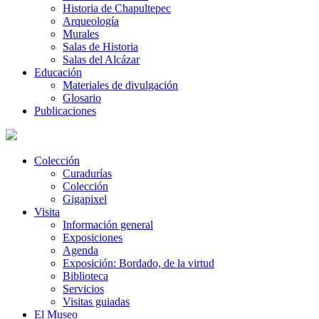
Historia de Chapultepec
Arqueología
Murales
Salas de Historia
Salas del Alcázar
Educación
Materiales de divulgación
Glosario
Publicaciones
Colección
Curadurías
Colección
Gigapixel
Visita
Información general
Exposiciones
Agenda
Exposición: Bordado, de la virtud
Biblioteca
Servicios
Visitas guiadas
El Museo