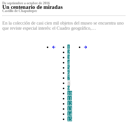
De septiembre a octubre de 2016
Un centenario de miradas
Castillo de Chapultepec
En la colección de casi cien mil objetos del museo se encuentra uno
que reviste especial interés: el Cuadro geográfico,…
1
2
3
4
5
6
7
8
9
10
11
12
13
14
15