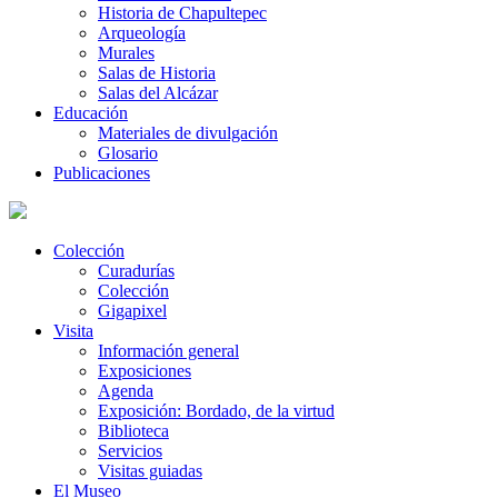
Historia de Chapultepec
Arqueología
Murales
Salas de Historia
Salas del Alcázar
Educación
Materiales de divulgación
Glosario
Publicaciones
Colección
Curadurías
Colección
Gigapixel
Visita
Información general
Exposiciones
Agenda
Exposición: Bordado, de la virtud
Biblioteca
Servicios
Visitas guiadas
El Museo