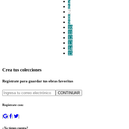
5
6
7
8
9
10
11
12
13
14
15
Crea tus colecciones
Regístrate para guardar tus obras favoritas
CONTINUAR
Regístrate con:
|
|
|
|
¿Ya tienes cuenta?