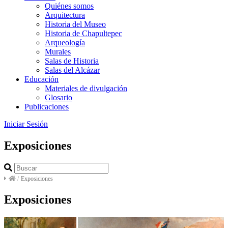
Quiénes somos
Arquitectura
Historia del Museo
Historia de Chapultepec
Arqueología
Murales
Salas de Historia
Salas del Alcázar
Educación
Materiales de divulgación
Glosario
Publicaciones
Iniciar Sesión
Exposiciones
/
Exposiciones
Exposiciones