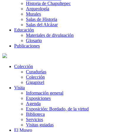
Historia de Chapultepec
Arqueología
Murales
Salas de Historia
Salas del Alcázar
Educación
Materiales de divulgación
Glosario
Publicaciones
Colección
Curadurías
Colección
Gigapixel
Visita
Información general
Exposiciones
Agenda
Exposición: Bordado, de la virtud
Biblioteca
Servicios
Visitas guiadas
El Museo