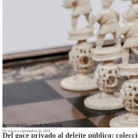
De mayo a septiembre de 2018
Del goce privado al deleite público: cole