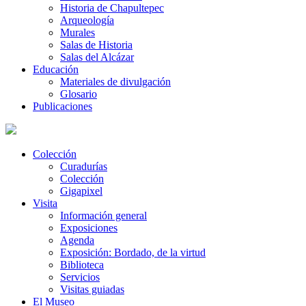
Historia de Chapultepec
Arqueología
Murales
Salas de Historia
Salas del Alcázar
Educación
Materiales de divulgación
Glosario
Publicaciones
Colección
Curadurías
Colección
Gigapixel
Visita
Información general
Exposiciones
Agenda
Exposición: Bordado, de la virtud
Biblioteca
Servicios
Visitas guiadas
El Museo