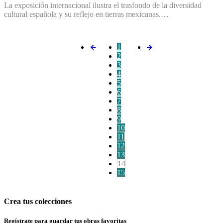
La exposición internacional ilustra el trasfondo de la diversidad
cultural española y su reflejo en tierras mexicanas.…
1
2
3
4
5
6
7
8
9
10
11
12
13
14
15
Crea tus colecciones
Regístrate para guardar tus obras favoritas