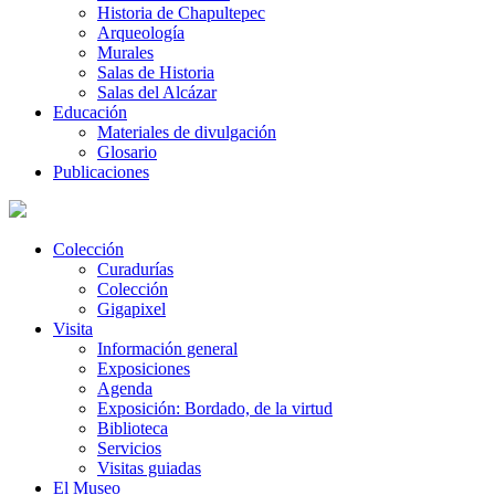
Historia de Chapultepec
Arqueología
Murales
Salas de Historia
Salas del Alcázar
Educación
Materiales de divulgación
Glosario
Publicaciones
Colección
Curadurías
Colección
Gigapixel
Visita
Información general
Exposiciones
Agenda
Exposición: Bordado, de la virtud
Biblioteca
Servicios
Visitas guiadas
El Museo