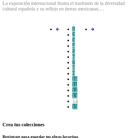
La exposición internacional ilustra el trasfondo de la diversidad
cultural española y su reflejo en tierras mexicanas.…
1
2
3
4
5
6
7
8
9
10
11
12
13
14
15
Crea tus colecciones
Regístrate para guardar tus obras favoritas