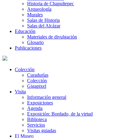
Historia de Chapultepec
Arqueología
Murales
Salas de Historia
Salas del Alcázar
Educación
Materiales de divulgación
Glosario
Publicaciones
Colección
Curadurías
Colección
Gigapixel
Visita
Información general
Exposiciones
Agenda
Exposición: Bordado, de la virtud
Biblioteca
Servicios
Visitas guiadas
El Museo