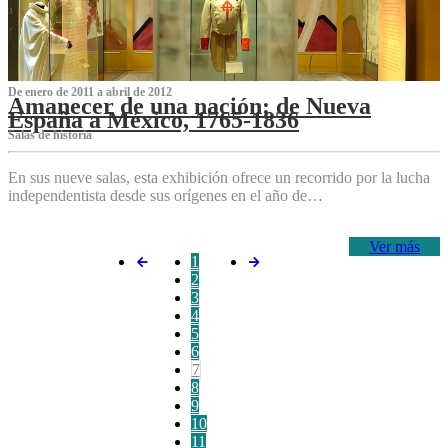
De enero de 2011 a abril de 2012
Amanecer de una nación: de Nueva
España a México, 1765-1836
Salas de historia
En sus nueve salas, esta exhibición ofrece un recorrido por la lucha
independentista desde sus orígenes en el año de…
Ver más
1
2
3
4
5
6
7
8
9
10
11