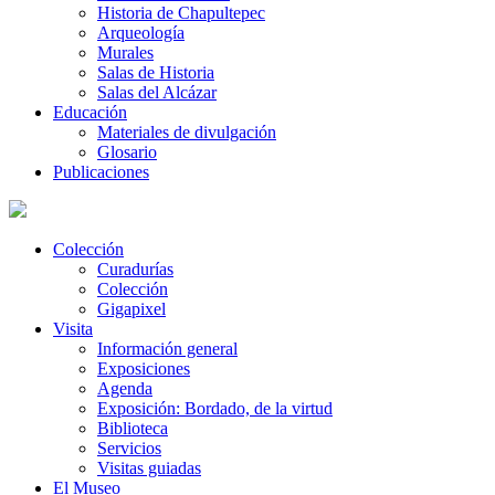
Historia de Chapultepec
Arqueología
Murales
Salas de Historia
Salas del Alcázar
Educación
Materiales de divulgación
Glosario
Publicaciones
Colección
Curadurías
Colección
Gigapixel
Visita
Información general
Exposiciones
Agenda
Exposición: Bordado, de la virtud
Biblioteca
Servicios
Visitas guiadas
El Museo