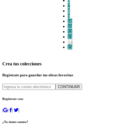
6
7
8
9
10
11
12
13
14
15
Crea tus colecciones
Regístrate para guardar tus obras favoritas
CONTINUAR
Regístrate con:
|
|
|
|
¿Ya tienes cuenta?