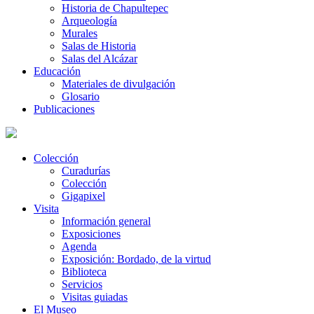
Historia de Chapultepec
Arqueología
Murales
Salas de Historia
Salas del Alcázar
Educación
Materiales de divulgación
Glosario
Publicaciones
Colección
Curadurías
Colección
Gigapixel
Visita
Información general
Exposiciones
Agenda
Exposición: Bordado, de la virtud
Biblioteca
Servicios
Visitas guiadas
El Museo