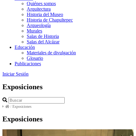
Quiénes somos
Arquitectura
Historia del Museo
Historia de Chapultepec
Arqueología
Murales
Salas de Historia
Salas del Alcázar
Educación
Materiales de divulgación
Glosario
Publicaciones
Iniciar Sesión
Exposiciones
/
Exposiciones
Exposiciones