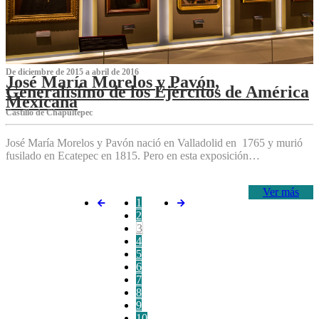
De diciembre de 2015 a abril de 2016
José María Morelos y Pavón,
Generalísimo de los Ejércitos de América
Mexicana
C‌astillo de Chapultepec
José María Morelos y Pavón nació en Valladolid en 1765 y murió
fusilado en Ecatepec en 1815. Pero en esta exposición…
Ver más
1
2
3
4
5
6
7
8
9
10