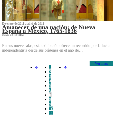
De enero de 2011 a abril de 2012
Amanecer de una nación: de Nueva
España a México, 1765-1836
Salas de historia
En sus nueve salas, esta exhibición ofrece un recorrido por la lucha
independentista desde sus orígenes en el año de…
Ver más
1
2
3
4
5
6
7
8
9
10
11