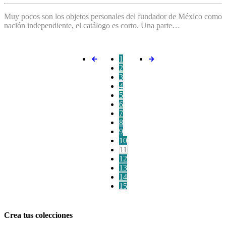
Muy pocos son los objetos personales del fundador de México como
nación independiente, el catálogo es corto. Una parte…
1
2
3
4
5
6
7
8
9
10
11
12
13
14
15
Crea tus colecciones