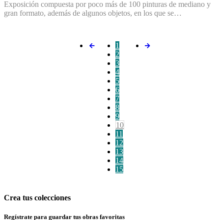
Exposición compuesta por poco más de 100 pinturas de mediano y
gran formato, además de algunos objetos, en los que se…
1
2
3
4
5
6
7
8
9
10
11
12
13
14
15
Crea tus colecciones
Regístrate para guardar tus obras favoritas