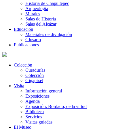
Historia de Chapultepec
Arqueología
Murales
Salas de Historia
Salas del Alcázar
Educación
Materiales de divulgación
Glosario
Publicaciones
Colección
Curadurías
Colección
Gigapixel
Visita
Información general
Exposiciones
Agenda
Exposición: Bordado, de la virtud
Biblioteca
Servicios
Visitas guiadas
El Museo