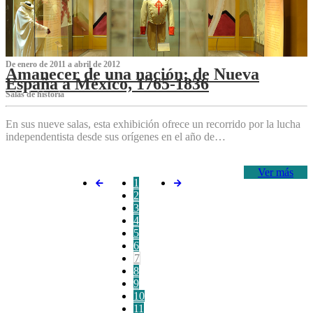
De enero de 2011 a abril de 2012
Amanecer de una nación: de Nueva
España a México, 1765-1836
Salas de historia
En sus nueve salas, esta exhibición ofrece un recorrido por la lucha
independentista desde sus orígenes en el año de…
Ver más
1
2
3
4
5
6
7
8
9
10
11