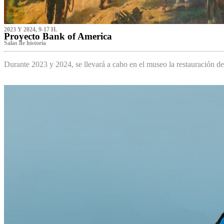
2023 Y 2024, 9-17 H.
Proyecto Bank of America
S‌alas de historia
Durante 2023 y 2024, se llevará a cabo en el museo la restauración d