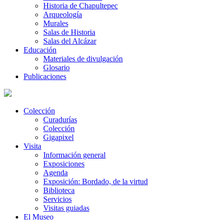
Historia de Chapultepec
Arqueología
Murales
Salas de Historia
Salas del Alcázar
Educación
Materiales de divulgación
Glosario
Publicaciones
Colección
Curadurías
Colección
Gigapixel
Visita
Información general
Exposiciones
Agenda
Exposición: Bordado, de la virtud
Biblioteca
Servicios
Visitas guiadas
El Museo