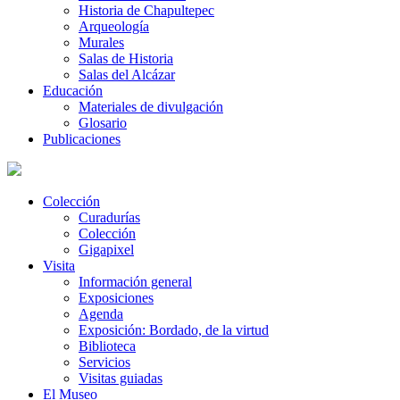
Historia de Chapultepec
Arqueología
Murales
Salas de Historia
Salas del Alcázar
Educación
Materiales de divulgación
Glosario
Publicaciones
Colección
Curadurías
Colección
Gigapixel
Visita
Información general
Exposiciones
Agenda
Exposición: Bordado, de la virtud
Biblioteca
Servicios
Visitas guiadas
El Museo