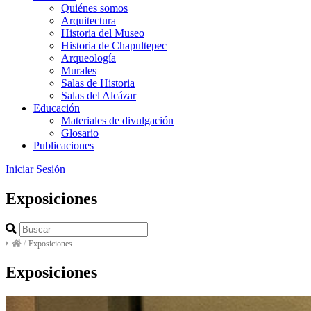
Quiénes somos
Arquitectura
Historia del Museo
Historia de Chapultepec
Arqueología
Murales
Salas de Historia
Salas del Alcázar
Educación
Materiales de divulgación
Glosario
Publicaciones
Iniciar Sesión
Exposiciones
/
Exposiciones
Exposiciones