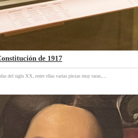
Constitución de 1917
das del siglo XX, entre ellas varias piezas muy raras,…