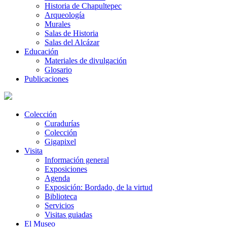
Historia de Chapultepec
Arqueología
Murales
Salas de Historia
Salas del Alcázar
Educación
Materiales de divulgación
Glosario
Publicaciones
Colección
Curadurías
Colección
Gigapixel
Visita
Información general
Exposiciones
Agenda
Exposición: Bordado, de la virtud
Biblioteca
Servicios
Visitas guiadas
El Museo