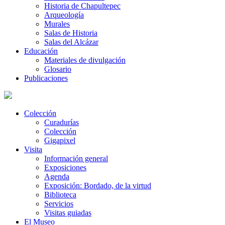
Historia de Chapultepec
Arqueología
Murales
Salas de Historia
Salas del Alcázar
Educación
Materiales de divulgación
Glosario
Publicaciones
Colección
Curadurías
Colección
Gigapixel
Visita
Información general
Exposiciones
Agenda
Exposición: Bordado, de la virtud
Biblioteca
Servicios
Visitas guiadas
El Museo