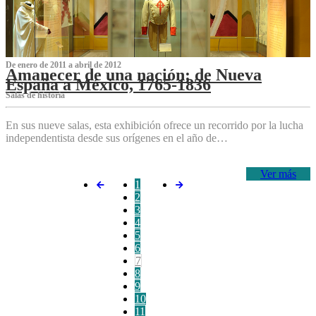
De enero de 2011 a abril de 2012
Amanecer de una nación: de Nueva
España a México, 1765-1836
Salas de historia
En sus nueve salas, esta exhibición ofrece un recorrido por la lucha
independentista desde sus orígenes en el año de…
Ver más
1
2
3
4
5
6
7
8
9
10
11