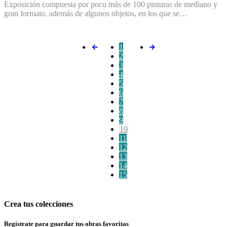
Exposición compuesta por poco más de 100 pinturas de mediano y
gran formato, además de algunos objetos, en los que se…
1
2
3
4
5
6
7
8
9
10
11
12
13
14
15
Crea tus colecciones
Regístrate para guardar tus obras favoritas