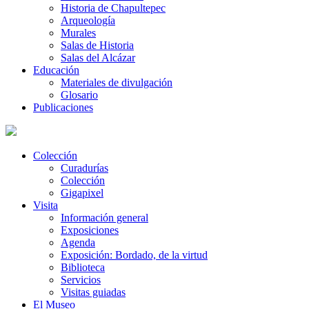
Historia de Chapultepec
Arqueología
Murales
Salas de Historia
Salas del Alcázar
Educación
Materiales de divulgación
Glosario
Publicaciones
Colección
Curadurías
Colección
Gigapixel
Visita
Información general
Exposiciones
Agenda
Exposición: Bordado, de la virtud
Biblioteca
Servicios
Visitas guiadas
El Museo