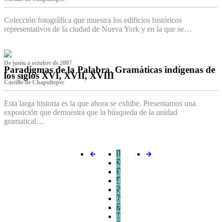
Colección fotográfica que muestra los edificios históricos
representativos de la ciudad de Nueva York y en la que se…
De junio a octubre de 2007
Paradigmas de la Palabra. Gramáticas indígenas de
los siglos XVI, XVII, XVIII
Castillo de Chapultepec
Esta larga historia es la que ahora se exhibe. Presentamos una
exposición que demuestra que la búsqueda de la unidad
gramatical…
1
2
3
4
5
6
7
8