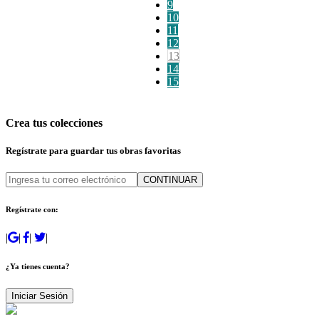
9
10
11
12
13
14
15
Crea tus colecciones
Regístrate para guardar tus obras favoritas
CONTINUAR
Regístrate con:
|
|
|
|
¿Ya tienes cuenta?
Iniciar Sesión