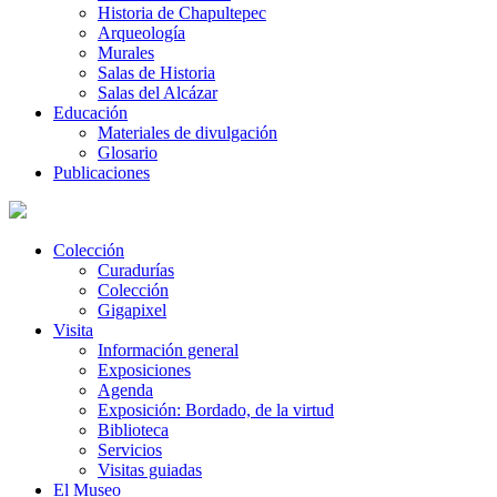
Historia de Chapultepec
Arqueología
Murales
Salas de Historia
Salas del Alcázar
Educación
Materiales de divulgación
Glosario
Publicaciones
Colección
Curadurías
Colección
Gigapixel
Visita
Información general
Exposiciones
Agenda
Exposición: Bordado, de la virtud
Biblioteca
Servicios
Visitas guiadas
El Museo