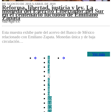
DE AGOSTO DE 2018 A ABRIL DE 2019
Reforma, libertad, justicia y ley. La
moneda del Ejército Libertador del Sur
en el centenario luctuoso de Emiliano
Zapata
Sala Siglo XX
Esta muestra exhibe parte del acervo del Banco de México
relacionado con Emiliano Zapata. Monedas única y de baja
circulación…
Ver más
1
2
3
4
5
6
7
8
9
10
11
12
13