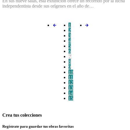
En sus nueve salas, esta exhibición ofrece un recorrido por la lucha
independentista desde sus orígenes en el año de…
1
2
3
4
5
6
7
8
9
10
11
12
13
14
15
Crea tus colecciones
Regístrate para guardar tus obras favoritas