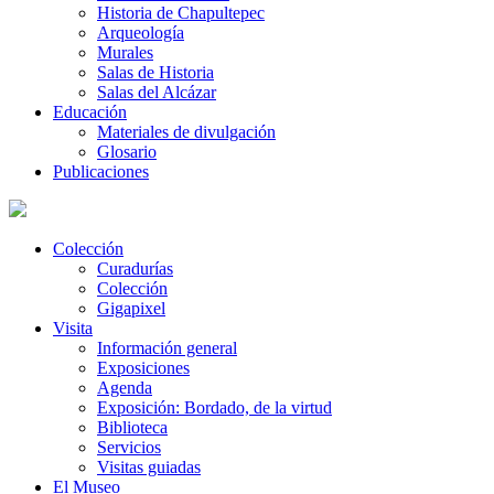
Historia de Chapultepec
Arqueología
Murales
Salas de Historia
Salas del Alcázar
Educación
Materiales de divulgación
Glosario
Publicaciones
Colección
Curadurías
Colección
Gigapixel
Visita
Información general
Exposiciones
Agenda
Exposición: Bordado, de la virtud
Biblioteca
Servicios
Visitas guiadas
El Museo