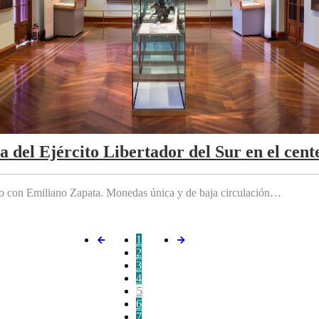
da del Ejército Libertador del Sur en el cen
do con Emiliano Zapata. Monedas única y de baja circulación…
1
2
3
4
5
6
7