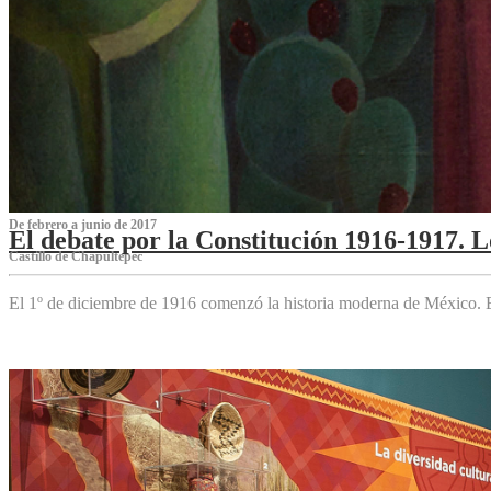
De febrero a junio de 2017
El debate por la Constitución 1916-1917. 
Castillo de Chapultepec
El 1º de diciembre de 1916 comenzó la historia moderna de México. Es