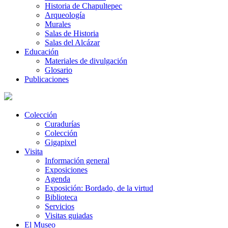
Historia de Chapultepec
Arqueología
Murales
Salas de Historia
Salas del Alcázar
Educación
Materiales de divulgación
Glosario
Publicaciones
Colección
Curadurías
Colección
Gigapixel
Visita
Información general
Exposiciones
Agenda
Exposición: Bordado, de la virtud
Biblioteca
Servicios
Visitas guiadas
El Museo