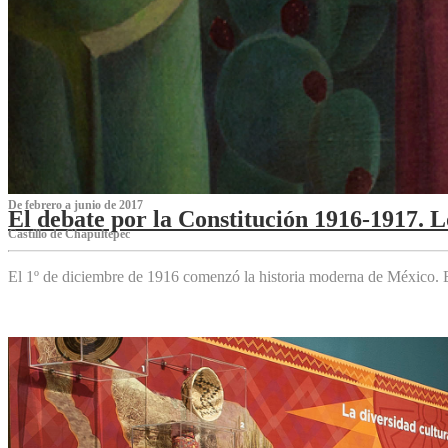
De febrero a junio de 2017
El debate por la Constitución 1916-1917. 
Castillo de Chapultepec
El 1º de diciembre de 1916 comenzó la historia moderna de México. Es