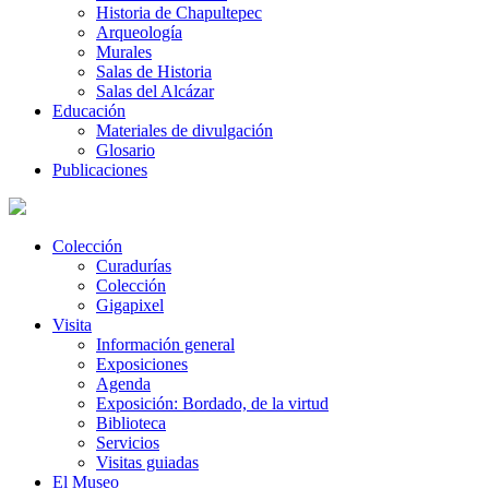
Historia de Chapultepec
Arqueología
Murales
Salas de Historia
Salas del Alcázar
Educación
Materiales de divulgación
Glosario
Publicaciones
Colección
Curadurías
Colección
Gigapixel
Visita
Información general
Exposiciones
Agenda
Exposición: Bordado, de la virtud
Biblioteca
Servicios
Visitas guiadas
El Museo