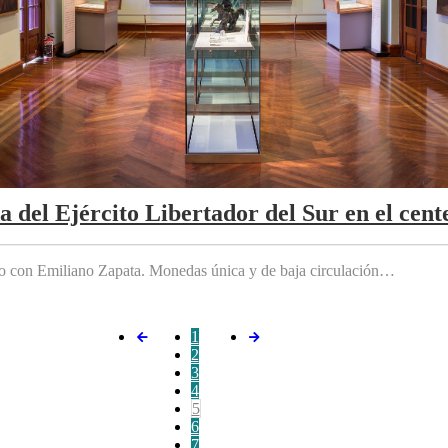
da del Ejército Libertador del Sur en el cen
do con Emiliano Zapata. Monedas única y de baja circulación…
1
2
3
4
5
6
7