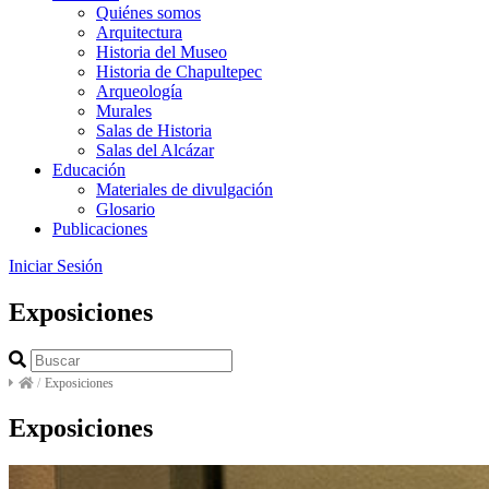
Quiénes somos
Arquitectura
Historia del Museo
Historia de Chapultepec
Arqueología
Murales
Salas de Historia
Salas del Alcázar
Educación
Materiales de divulgación
Glosario
Publicaciones
Iniciar Sesión
Exposiciones
/
Exposiciones
Exposiciones