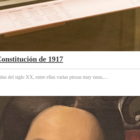
Constitución de 1917
das del siglo XX, entre ellas varias piezas muy raras,…