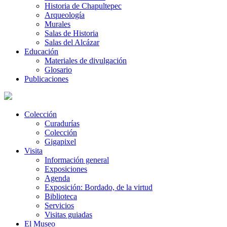
Historia de Chapultepec
Arqueología
Murales
Salas de Historia
Salas del Alcázar
Educación
Materiales de divulgación
Glosario
Publicaciones
Colección
Curadurías
Colección
Gigapixel
Visita
Información general
Exposiciones
Agenda
Exposición: Bordado, de la virtud
Biblioteca
Servicios
Visitas guiadas
El Museo