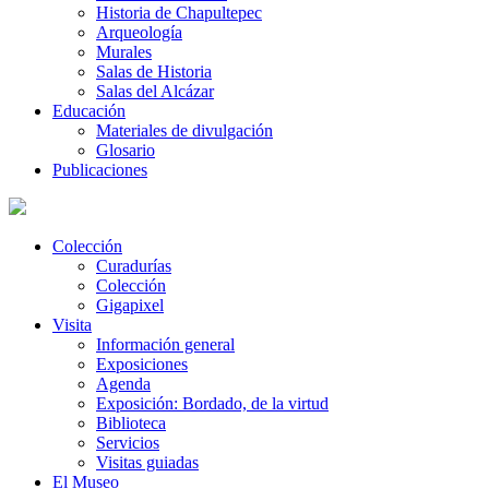
Historia de Chapultepec
Arqueología
Murales
Salas de Historia
Salas del Alcázar
Educación
Materiales de divulgación
Glosario
Publicaciones
Colección
Curadurías
Colección
Gigapixel
Visita
Información general
Exposiciones
Agenda
Exposición: Bordado, de la virtud
Biblioteca
Servicios
Visitas guiadas
El Museo