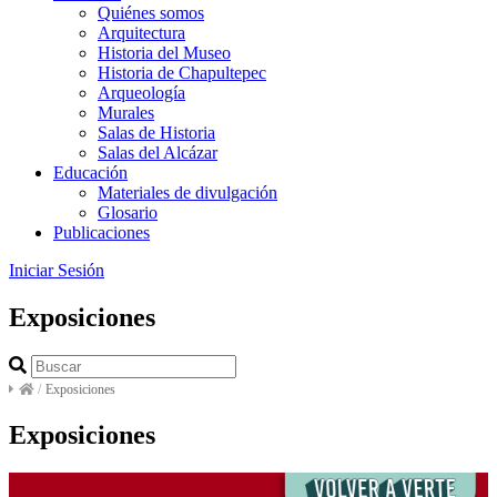
Quiénes somos
Arquitectura
Historia del Museo
Historia de Chapultepec
Arqueología
Murales
Salas de Historia
Salas del Alcázar
Educación
Materiales de divulgación
Glosario
Publicaciones
Iniciar Sesión
Exposiciones
/
Exposiciones
Exposiciones