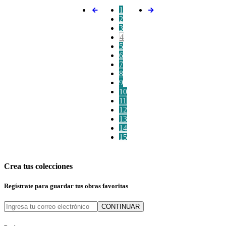
1
2
3
4
5
6
7
8
9
10
11
12
13
14
15
Crea tus colecciones
Regístrate para guardar tus obras favoritas
CONTINUAR