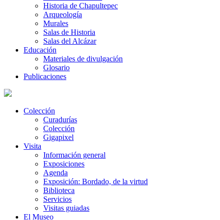
Historia de Chapultepec
Arqueología
Murales
Salas de Historia
Salas del Alcázar
Educación
Materiales de divulgación
Glosario
Publicaciones
Colección
Curadurías
Colección
Gigapixel
Visita
Información general
Exposiciones
Agenda
Exposición: Bordado, de la virtud
Biblioteca
Servicios
Visitas guiadas
El Museo