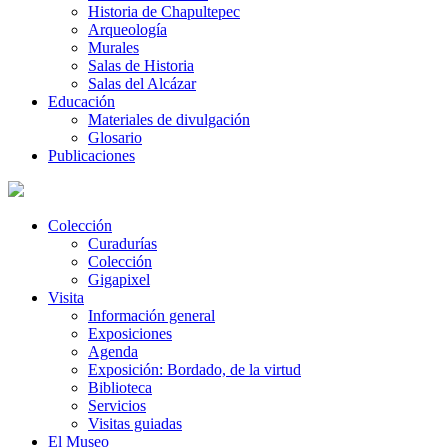
Historia de Chapultepec
Arqueología
Murales
Salas de Historia
Salas del Alcázar
Educación
Materiales de divulgación
Glosario
Publicaciones
Colección
Curadurías
Colección
Gigapixel
Visita
Información general
Exposiciones
Agenda
Exposición: Bordado, de la virtud
Biblioteca
Servicios
Visitas guiadas
El Museo