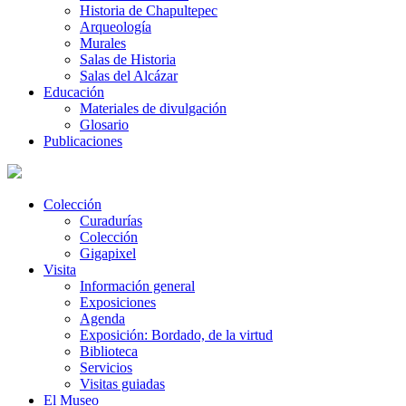
Historia de Chapultepec
Arqueología
Murales
Salas de Historia
Salas del Alcázar
Educación
Materiales de divulgación
Glosario
Publicaciones
Colección
Curadurías
Colección
Gigapixel
Visita
Información general
Exposiciones
Agenda
Exposición: Bordado, de la virtud
Biblioteca
Servicios
Visitas guiadas
El Museo