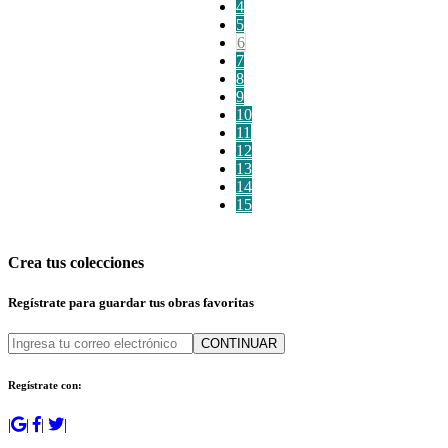
4
5
6
7
8
9
10
11
12
13
14
15
Crea tus colecciones
Regístrate para guardar tus obras favoritas
CONTINUAR
Regístrate con:
|
|
|
|