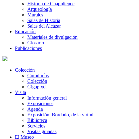
Historia de Chapultepec
Arqueología
Murales
Salas de Historia
Salas del Alcázar
Educación
Materiales de divulgación
Glosario
Publicaciones
Colección
Curadurías
Colección
Gigapixel
Visita
Información general
Exposiciones
Agenda
Exposición: Bordado, de la virtud
Biblioteca
Servicios
Visitas guiadas
El Museo