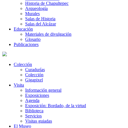
Historia de Chapultepec
Arqueología
Murales
Salas de Historia
Salas del Alcázar
Educación
Materiales de divulgación
Glosario
Publicaciones
Colección
Curadurías
Colección
Gigapixel
Visita
Información general
Exposiciones
Agenda
Exposición: Bordado, de la virtud
Biblioteca
Servicios
Visitas guiadas
El Museo