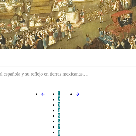
ral española y su reflejo en tierras mexicanas.…
1
2
3
4
5
6
7
8