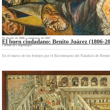
De finales de 2006 a comienzos de 2007
El buen ciudadano: Benito Juárez (1806-2
Castillo de Chapultepec
En el marco de los festejos por el Bicentenario del Natalicio de Beni