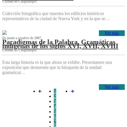
Castillo de Chapultepec
Colección fotográfica que muestra los edificios históricos
representativos de la ciudad de Nueva York y en la que se…
Ver más
De junio a octubre de 2007
Paradigmas de la Palabra. Gramáticas
indígenas de los siglos XVI, XVII, XVIII
Castillo de Chapultepec
Esta larga historia es la que ahora se exhibe. Presentamos una
exposición que demuestra que la búsqueda de la unidad
gramatical…
Ver más
1
2
3
4
5
6
7
8