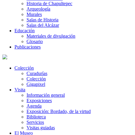
Historia de Chapultepec
Arqueología
Murales
Salas de Historia
Salas del Alcázar
Educación
Materiales de divulgación
Glosario
Publicaciones
Colección
Curadurías
Colección
Gigapixel
Visita
Información general
Exposiciones
Agenda
Exposición: Bordado, de la virtud
Biblioteca
Servicios
Visitas guiadas
El Museo