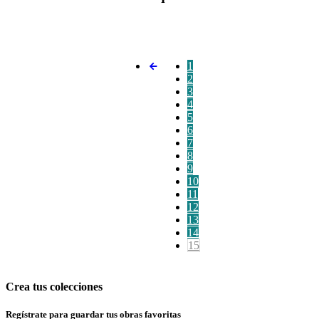
1
2
3
4
5
6
7
8
9
10
11
12
13
14
15
Crea tus colecciones
Regístrate para guardar tus obras favoritas