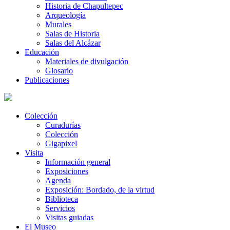
Historia de Chapultepec
Arqueología
Murales
Salas de Historia
Salas del Alcázar
Educación
Materiales de divulgación
Glosario
Publicaciones
Colección
Curadurías
Colección
Gigapixel
Visita
Información general
Exposiciones
Agenda
Exposición: Bordado, de la virtud
Biblioteca
Servicios
Visitas guiadas
El Museo