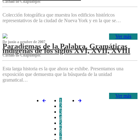
Castillo de Chapultepec
Colección fotográfica que muestra los edificios históricos
representativos de la ciudad de Nueva York y en la que se…
Ver más
De junio a octubre de 2007
Paradigmas de la Palabra. Gramáticas
indígenas de los siglos XVI, XVII, XVIII
Castillo de Chapultepec
Esta larga historia es la que ahora se exhibe. Presentamos una
exposición que demuestra que la búsqueda de la unidad
gramatical…
Ver más
1
2
3
4
5
6
7
8