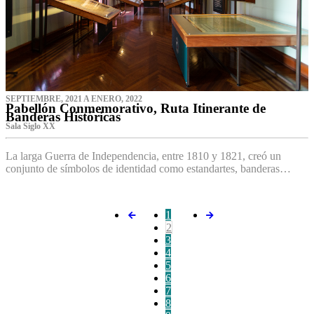
SEPTIEMBRE, 2021 A ENERO, 2022
Pabellón Conmemorativo, Ruta Itinerante de
Banderas Históricas
Sala Siglo XX
La larga Guerra de Independencia, entre 1810 y 1821, creó un
conjunto de símbolos de identidad como estandartes, banderas…
1
2
3
4
5
6
7
8