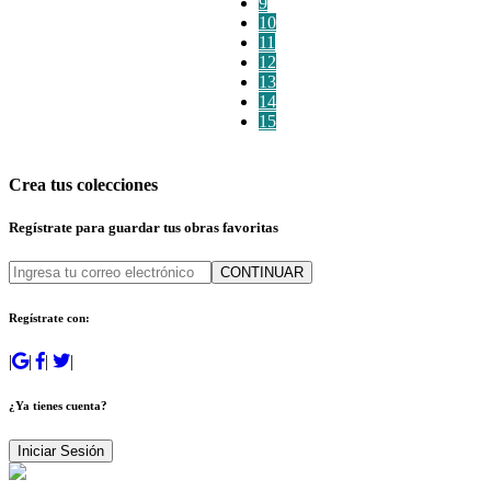
9
10
11
12
13
14
15
Crea tus colecciones
Regístrate para guardar tus obras favoritas
CONTINUAR
Regístrate con:
|
|
|
|
¿Ya tienes cuenta?
Iniciar Sesión