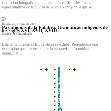
Colección fotográfica que muestra los edificios históricos
representativos de la ciudad de Nueva York y en la que se…
De junio a octubre de 2007
Paradigmas de la Palabra. Gramáticas indígenas de
los siglos XVI, XVII, XVIII
Castillo de Chapultepec
Esta larga historia es la que ahora se exhibe. Presentamos una
exposición que demuestra que la búsqueda de la unidad
gramatical…
1
2
3
4
5
6
7
8
9
10