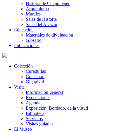
Historia de Chapultepec
Arqueología
Murales
Salas de Historia
Salas del Alcázar
Educación
Materiales de divulgación
Glosario
Publicaciones
Colección
Curadurías
Colección
Gigapixel
Visita
Información general
Exposiciones
Agenda
Exposición: Bordado, de la virtud
Biblioteca
Servicios
Visitas guiadas
El Museo