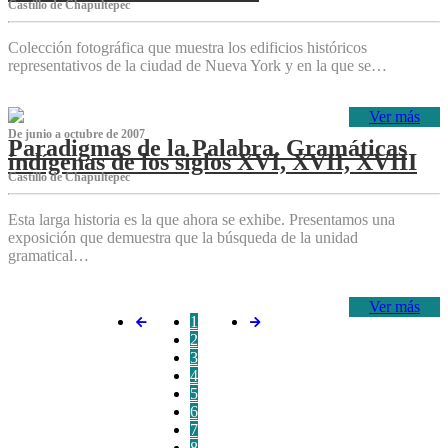
Castillo de Chapultepec
Colección fotográfica que muestra los edificios históricos
representativos de la ciudad de Nueva York y en la que se…
Ver más
De junio a octubre de 2007
Paradigmas de la Palabra. Gramáticas
indígenas de los siglos XVI, XVII, XVIII
Castillo de Chapultepec
Esta larga historia es la que ahora se exhibe. Presentamos una
exposición que demuestra que la búsqueda de la unidad
gramatical…
Ver más
1
2
3
4
5
6
7
8