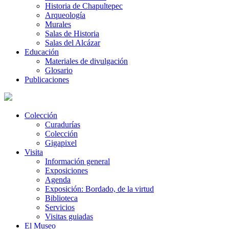
Historia de Chapultepec
Arqueología
Murales
Salas de Historia
Salas del Alcázar
Educación
Materiales de divulgación
Glosario
Publicaciones
Colección
Curadurías
Colección
Gigapixel
Visita
Información general
Exposiciones
Agenda
Exposición: Bordado, de la virtud
Biblioteca
Servicios
Visitas guiadas
El Museo