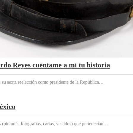
ardo Reyes cuéntame a mí tu historia
e su sexta reelección como presidente de la República…
éxico
(pinturas, fotografías, cartas, vestidos) que pertenecían…