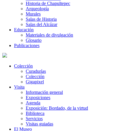
Historia de Chapultepec
Arqueología
Murales
Salas de Historia
Salas del Alcázar
Educación
Materiales de divulgación
Glosario
Publicaciones
Colección
Curadurías
Colección
Gigapixel
Visita
Información general
Exposiciones
Agenda
Exposición: Bordado, de la virtud
Biblioteca
Servicios
Visitas guiadas
El Museo