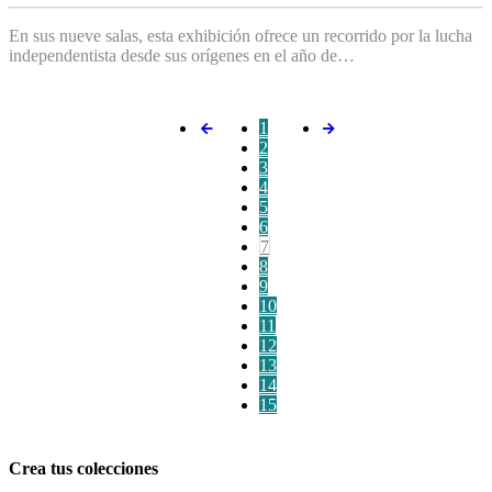
En sus nueve salas, esta exhibición ofrece un recorrido por la lucha
independentista desde sus orígenes en el año de…
1
2
3
4
5
6
7
8
9
10
11
12
13
14
15
Crea tus colecciones