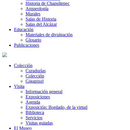
Historia de Chapultepec
Arqueología
Murales
Salas de Historia
Salas del Alcázar
Educación
Materiales de divulgación
Glosario
Publicaciones
Colección
Curadurías
Colección
Gigapixel
Visita
Información general
Exposiciones
Agenda
Exposición: Bordado, de la virtud
Biblioteca
Servicios
Visitas guiadas
El Museo