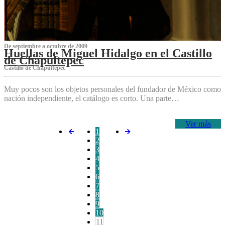
De septiembre a octubre de 2009
Huellas de Miguel Hidalgo en el Castillo
de Chapultepec
Castillo de Chapultepec
Muy pocos son los objetos personales del fundador de México como
nación independiente, el catálogo es corto. Una parte…
Ver más
1
2
3
4
5
6
7
8
9
10
11