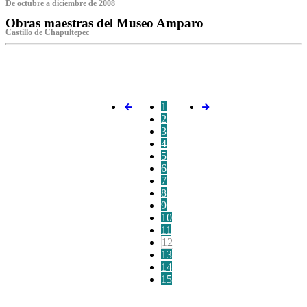
De octubre a diciembre de 2008
Obras maestras del Museo Amparo
Castillo de Chapultepec
‌
1
2
3
4
5
6
7
8
9
10
11
12
13
14
15