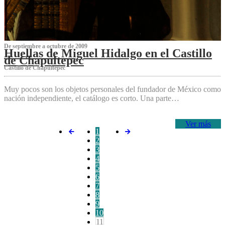
De septiembre a octubre de 2009
Huellas de Miguel Hidalgo en el Castillo
de Chapultepec
Castillo de Chapultepec
Muy pocos son los objetos personales del fundador de México como
nación independiente, el catálogo es corto. Una parte…
Ver más
1
2
3
4
5
6
7
8
9
10
11