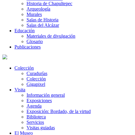
Historia de Chapultepec
Arqueología
Murales
Salas de Historia
Salas del Alcázar
Educación
Materiales de divulgación
Glosario
Publicaciones
Colección
Curadurías
Colección
Gigapixel
Visita
Información general
Exposiciones
Agenda
Exposición: Bordado, de la virtud
Biblioteca
Servicios
Visitas guiadas
El Museo