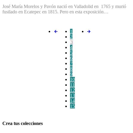
José María Morelos y Pavón nació en Valladolid en 1765 y murió
fusilado en Ecatepec en 1815. Pero en esta exposición…
1
2
3
4
5
6
7
8
9
10
11
12
13
14
15
Crea tus colecciones