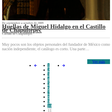
De septiembre a octubre de 2009
Huellas de Miguel Hidalgo en el Castillo
de Chapultepec
Castillo de Chapultepec
Muy pocos son los objetos personales del fundador de México como
nación independiente, el catálogo es corto. Una parte…
Ver más
1
2
3
4
5
6
7
8
9
10
11