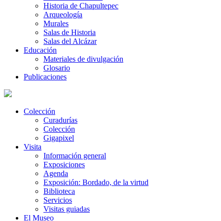
Historia de Chapultepec
Arqueología
Murales
Salas de Historia
Salas del Alcázar
Educación
Materiales de divulgación
Glosario
Publicaciones
Colección
Curadurías
Colección
Gigapixel
Visita
Información general
Exposiciones
Agenda
Exposición: Bordado, de la virtud
Biblioteca
Servicios
Visitas guiadas
El Museo