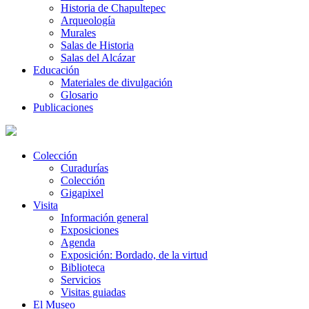
Historia de Chapultepec
Arqueología
Murales
Salas de Historia
Salas del Alcázar
Educación
Materiales de divulgación
Glosario
Publicaciones
Colección
Curadurías
Colección
Gigapixel
Visita
Información general
Exposiciones
Agenda
Exposición: Bordado, de la virtud
Biblioteca
Servicios
Visitas guiadas
El Museo