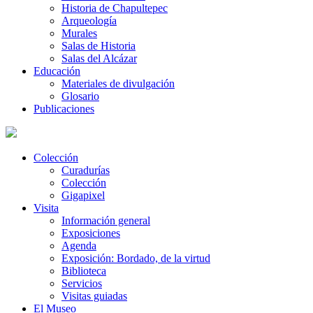
Historia de Chapultepec
Arqueología
Murales
Salas de Historia
Salas del Alcázar
Educación
Materiales de divulgación
Glosario
Publicaciones
Colección
Curadurías
Colección
Gigapixel
Visita
Información general
Exposiciones
Agenda
Exposición: Bordado, de la virtud
Biblioteca
Servicios
Visitas guiadas
El Museo