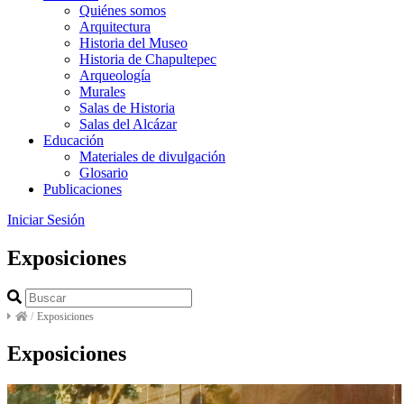
Quiénes somos
Arquitectura
Historia del Museo
Historia de Chapultepec
Arqueología
Murales
Salas de Historia
Salas del Alcázar
Educación
Materiales de divulgación
Glosario
Publicaciones
Iniciar Sesión
Exposiciones
/
Exposiciones
Exposiciones